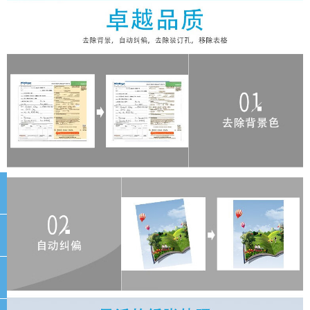
끅
뀩
뀥