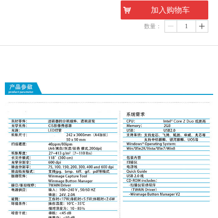
낙
加入购物车
数量：
ꄷ
ꄸ