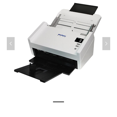
넳
넲
10001