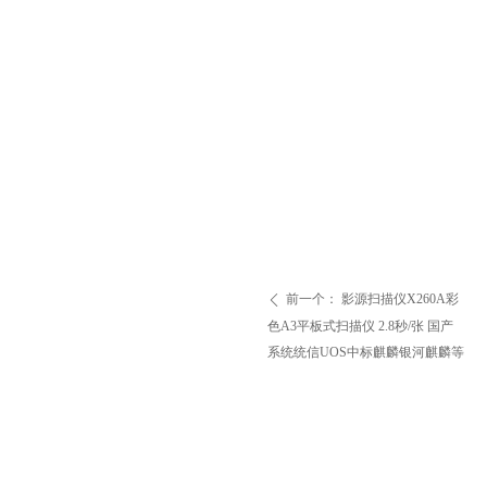
前一个：
影源扫描仪X260A彩
ꄴ
色A3平板式扫描仪 2.8秒/张 国产
系统统信UOS中标麒麟银河麒麟等