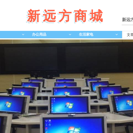
新远方商城
新远
办公用品
生活家电
ꀁ
ꀁ
ꀁ
文