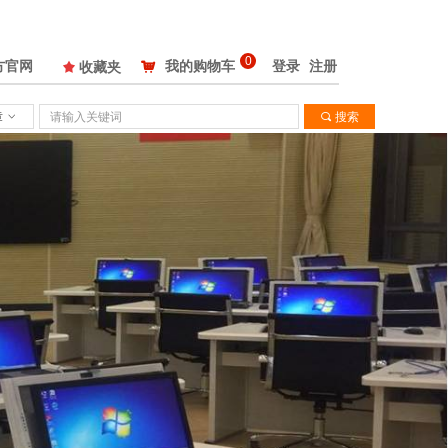
0
方官网
我的购物车
登录
注册
끄
收藏夹
낙
章
ꀁ
끠
搜索