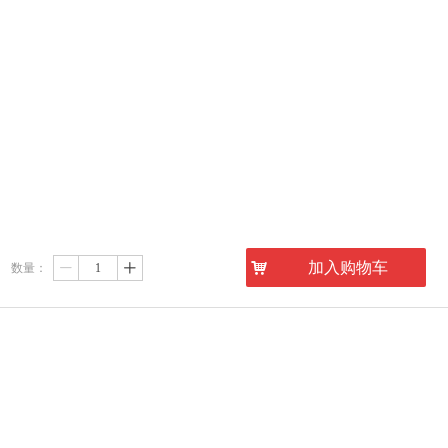
낙
加入购物车
数量：
ꄷ
ꄸ